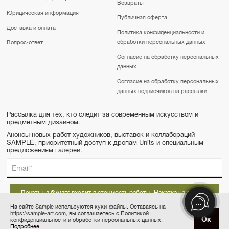
Возвраты
Юридическая информация
Публичная оферта
Доставка и оплата
Политика конфиденциальности и
обработки персональных данных
Вопрос-ответ
Согласие на обработку персональных
данных
Согласие на обработку персональных
данных подписчиков на рассылки
Рассылка для тех, кто следит за современным искусством и
предметным дизайном.
Анонсы новых работ художников, выставок и коллабораций
SAMPLE, приоритетный доступ к дропам Units и специальным
предложениям галереи.
Печать на бумаге входит в стоимость работы. Накатка на дибонд
оплачивается отдельно.
На сайте Sample используются куки-файлы. Оставаясь на
https://sample-art.com, вы соглашаетесь с Политикой
SAMPLE | Online gallery & Auction © 2022-2026
Ок
конфиденциальности и обработки персональных данных.
Купить за 55 000 ₽
Сделано в Апривер
Подробнее
6 платежей по 9 167 ₽ в месяц