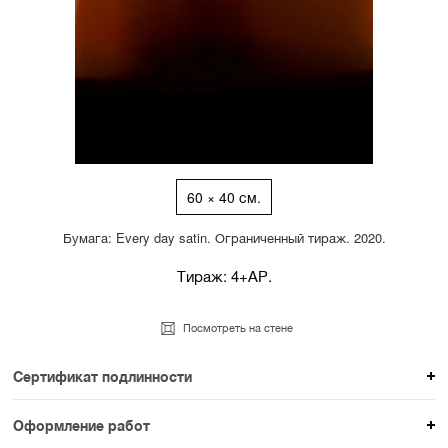
60 × 40 см.
Бумага: Every day satin. Ограниченный тираж. 2020.
Тираж: 4+АР.
Посмотреть на стене
Сертификат подлинности
К каждому авторскому произведению мы
Оформление работ
прикладываем сертификат подлинности. Для товаров