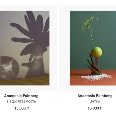
увидели, как они работают
можно уточнить у консуль
Anastasia Fainberg
Anastasia Fainberg
Недосягаемость
Ветер
15 000 ₽
15 000 ₽