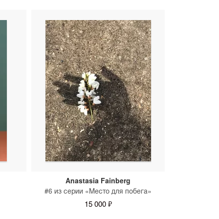
 в вашем интерьере. Стоимость примерки
танта SAMPLE.
Anastasia Fainberg
#6 из серии «Место для побега»
15 000 ₽