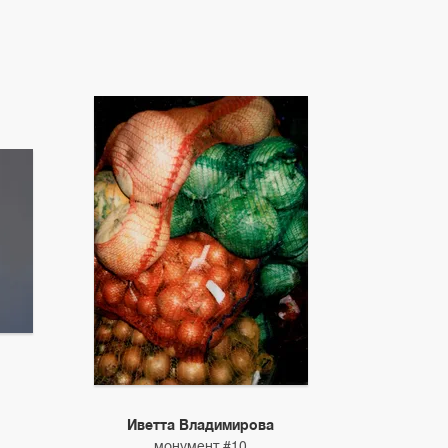
Иветта Владимирова
монумент #10