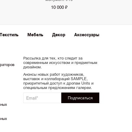
10 000 ₽
Текстиль
Мебель
Декор
Аксессуары
Рассылка для тех, кто следит за
современным искусством и предметным
ораторов
дизайном.
Анонсы новых работ художников,
выставок и коллабораций SAMPLE,
приоритетный доступ к дропам Units и
специальным предложениям галереи.
ьных
ьных