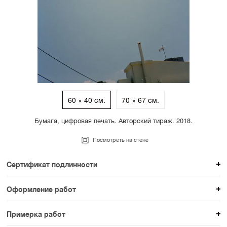
60 × 40 см.
70 × 67 см.
Бумага, цифровая печать. Авторский тираж. 2018.
Посмотреть на стене
Сертификат подлинности
К каждому авторскому произведению мы
Оформление работ
прикладываем сертификат подлинности. Для товаров
При покупке произведения вы можете выбрать и
раздела SAMPLE СЕРИЯ сертификаты не
Примерка работ
оплатить вариант оформления. На сайте доступен
предусмотрены.