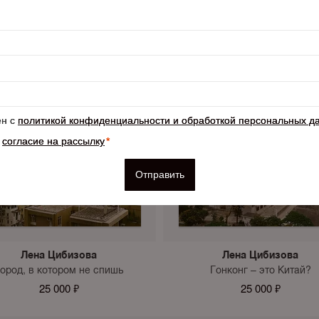
Лена Цибизова
Лена Цибизова
ород, в котором не спишь
Гонконг – это Китай?
25 000 ₽
25 000 ₽