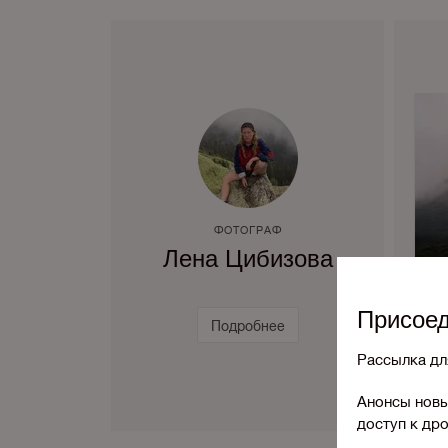
ФОТОГРАФ
Лена Цибизова
Присое
Подробнее
Рассылка дл
Анонсы новы
доступ к др