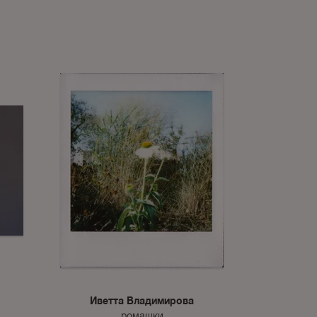
Иветта Владимирова
ромашки