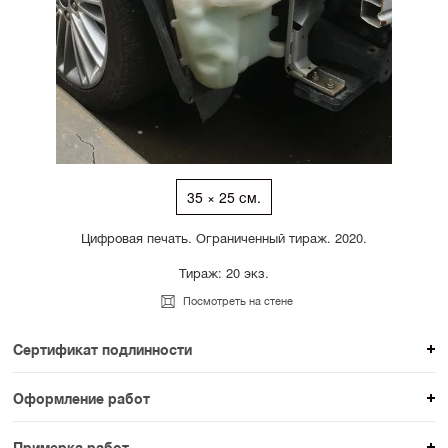
35 × 25 см.
Цифровая печать. Ограниченный тираж. 2020.
Тираж: 20 экз.
Посмотреть на стене
Сертификат подлинности
К каждому авторскому произведению мы
Оформление работ
прикладываем сертификат подлинности. Для товаров
При покупке произведения вы можете выбрать и
раздела SAMPLE СЕРИЯ сертификаты не
Примерка работ