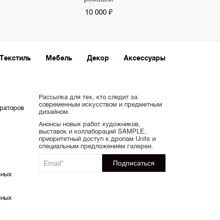
10 000 ₽
Текстиль
Мебель
Декор
Аксессуары
Рассылка для тех, кто следит за
современным искусством и предметным
ораторов
дизайном.
Анонсы новых работ художников,
выставок и коллабораций SAMPLE,
приоритетный доступ к дропам Units и
специальным предложениям галереи.
ьных
ьных