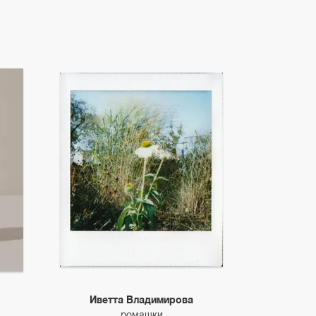
Иветта Владимирова
ромашки