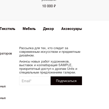
10 000 ₽
Текстиль
Мебель
Декор
Аксессуары
Рассылка для тех, кто следит за
современным искусством и предметным
ораторов
дизайном.
Анонсы новых работ художников,
выставок и коллабораций SAMPLE,
приоритетный доступ к дропам Units и
специальным предложениям галереи.
ьных
ьных