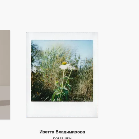
Иветта Владимирова
ромашки