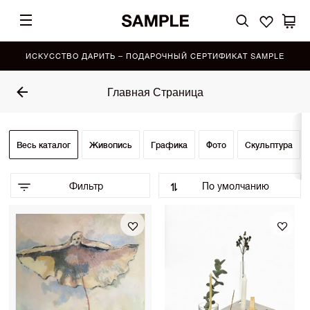
ИСКУССТВО ДАРИТЬ – ПОДАРОЧНЫЙ СЕРТИФИКАТ SAMPLE
Главная Страница
Весь каталог
Живопись
Графика
Фото
Скульптура
Фильтр
По умолчанию
По умолчанию (Выбор SAMPLE)
•
По возрастанию цены
По убыванию цены
Сначала показать новинки