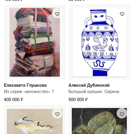
Елизавета Глушкова
Алексей Дубинский
Из серии «множество» 7
Большой кувшин. Сирена
400 000 ₽
500 000 ₽