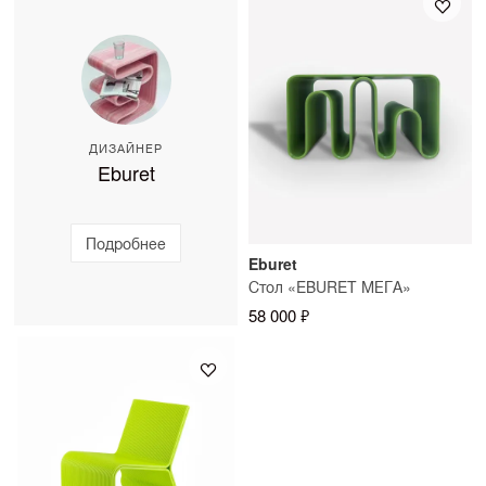
работают в вашем интерьере. Стоимость примерки
изготовления — до 10 рабочих дней.
можно уточнить у консультанта SAMPLE.
ДИЗАЙНЕР
Eburet
Подробнее
Eburet
Стол «EBURET МЕГА»
58 000 ₽