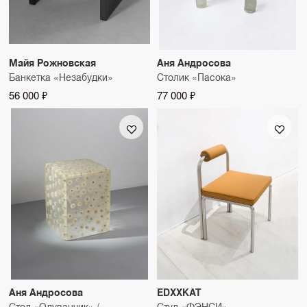
Майя Рожновская
Аня Андросова
Банкетка «Незабудки»
Столик «Пасока»
56 000 ₽
77 000 ₽
Аня Андросова
EDXXKAT
Стол «Одуванчик» /
Стул «ФЭНСИ»