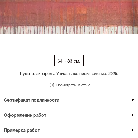
64 × 83 см.
Бумага, акварель. Уникальное произведение. 2025.
Посмотреть на стене
Сертификат подлинности
К каждому авторскому произведению мы
Оформление работ
прикладываем сертификат подлинности. Для товаров
При покупке произведения вы можете выбрать и
раздела SAMPLE СЕРИЯ сертификаты не
Примерка работ
оплатить вариант оформления. На сайте доступен
предусмотрены.