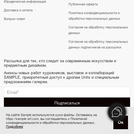
Юридическая информация
Публичная оферта
Доставка и оплата
Политика конфиденциальности и
обработки персональных данных
Вопрос-ответ
Согласие на обработку персональных
данных
Согласие на обработку персональных
данных подписчиков на рассылки
Рассылка для тех, кто следит за современным искусством и
предметным дизайном.
Анонсы новых работ художников, выставок и коллабораций
SAMPLE, приоритетный доступ к дропам Units и специальным
предложениям галереи.
На сайте Sample используются куки-файлы. Оставаясь на
https://sample-art.com, вы соглашаетесь с Политикой
SAMPLE | Online gallery & Auction © 2022-2026
Ок
конфиденциальности и обработки персональных данных.
Купить за 90 000 ₽
Сделано в Апривер
Подробнее
6 платежей по 15 000 ₽ в месяц