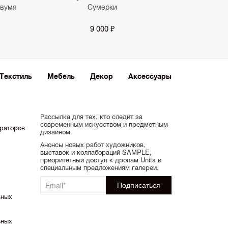
двумя
Сумерки
9 000 ₽
Текстиль
Мебель
Декор
Аксессуары
Рассылка для тех, кто следит за
современным искусством и предметным
ораторов
дизайном.
Анонсы новых работ художников,
выставок и коллабораций SAMPLE,
приоритетный доступ к дропам Units и
специальным предложениям галереи.
ьных
ьных