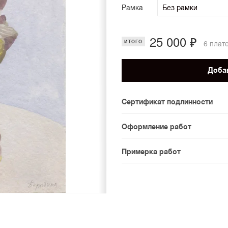
Рамка
25 000 ₽
ИТОГО
6 плат
Добав
Сертификат подлинности
К каждому авторскому про
Оформление работ
подлинности. Для товаров
При покупке произведения 
предусмотрены.
Примерка работ
оформления. На сайте дос
На сайте доступен предпро
При необходимости консул
масштабе. Мы можем орган
варианты обрамления. Срок
увидели, как они работают
можно уточнить у консуль