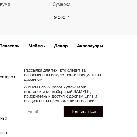
двумя
Сумерки
9 000 ₽
Текстиль
Мебель
Декор
Аксессуары
Рассылка для тех, кто следит за
современным искусством и предметным
ораторов
дизайном.
Анонсы новых работ художников,
выставок и коллабораций SAMPLE,
приоритетный доступ к дропам Units и
специальным предложениям галереи.
ьных
ьных