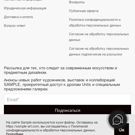
Возвраты
Юридическая информация
Публичная оферта
Доставка и оплата
Политика конфиденциальности и
обработки персональных данных
Вопрос-ответ
Согласие на обработку персональных
данных
Согласие на обработку персональных
данных подписчиков на рассылки
Рассылка для тех, кто следит за современным искусством и
предметным дизайном.
Анонсы новых работ художников, выставок и коллабораций
SAMPLE, приоритетный доступ к дропам Units и специальным
предложениям галереи.
На сайте Sample используются куки-файлы. Оставаясь на
https://sample-art.com, вы соглашаетесь с Политикой
SAMPLE | Online gallery & Auction © 2022-2026
Ок
конфиденциальности и обработки персональных данных.
Товар отсутствует
Сделано в Апривер
Подробнее