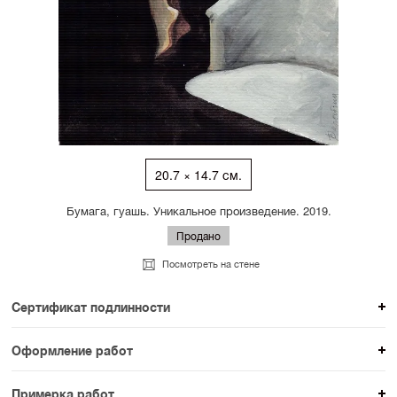
20.7 × 14.7 см.
Бумага, гуашь. Уникальное произведение. 2019.
Продано
Посмотреть на стене
Сертификат подлинности
К каждому авторскому произведению мы
Оформление работ
прикладываем сертификат подлинности. Для товаров
При покупке произведения вы можете выбрать и
раздела SAMPLE СЕРИЯ сертификаты не
Примерка работ