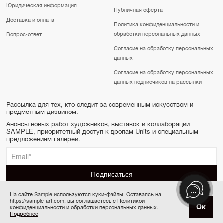
Юридическая информация
Публичная оферта
Доставка и оплата
Политика конфиденциальности и
обработки персональных данных
Вопрос-ответ
Согласие на обработку персональных
данных
Согласие на обработку персональных
данных подписчиков на рассылки
Рассылка для тех, кто следит за современным искусством и
предметным дизайном.
Анонсы новых работ художников, выставок и коллабораций
SAMPLE, приоритетный доступ к дропам Units и специальным
предложениям галереи.
На сайте Sample используются куки-файлы. Оставаясь на
https://sample-art.com, вы соглашаетесь с Политикой
SAMPLE | Online gallery & Auction © 2022-2026
Ок
конфиденциальности и обработки персональных данных.
Товар отсутствует
Сделано в Апривер
Подробнее