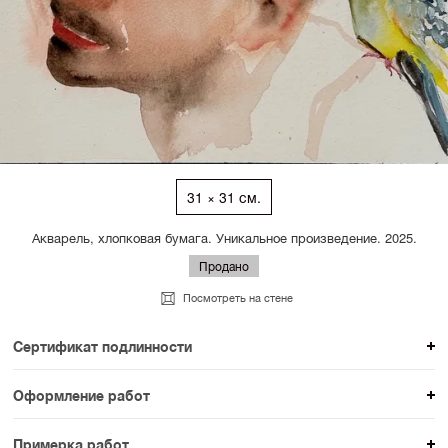
31 × 31 см.
Акварель, хлопковая бумага. Уникальное произведение. 2025.
Продано
Посмотреть на стене
Сертификат подлинности
К каждому авторскому произведению мы
Оформление работ
прикладываем сертификат подлинности. Для товаров
При покупке произведения вы можете выбрать и
раздела SAMPLE СЕРИЯ сертификаты не
Примерка работ