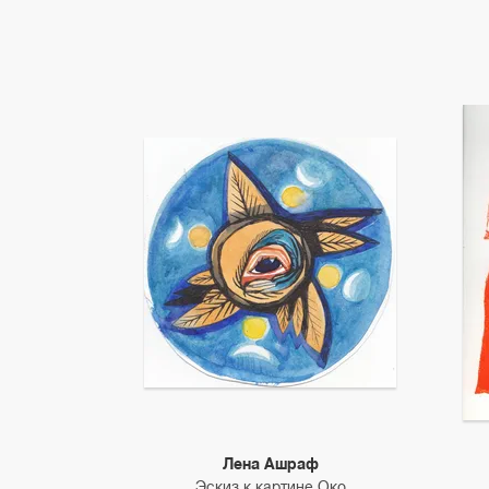
Лена Ашраф
Эскиз к картине Око