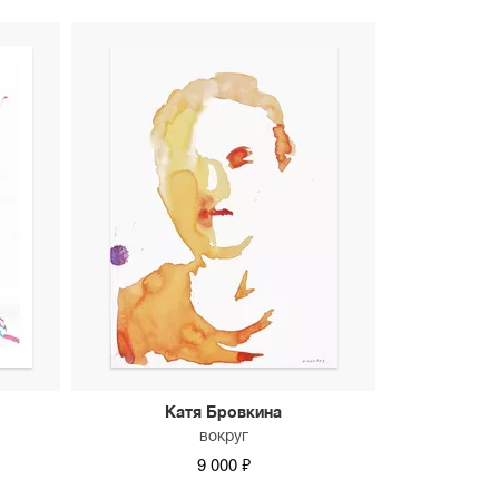
Катя Бровкина
вокруг
9 000 ₽