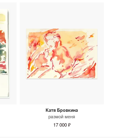
Катя Бровкина
размой меня
17 000 ₽