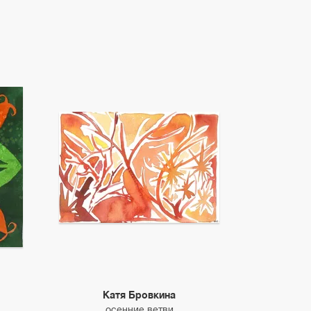
Катя Бровкина
осенние ветви