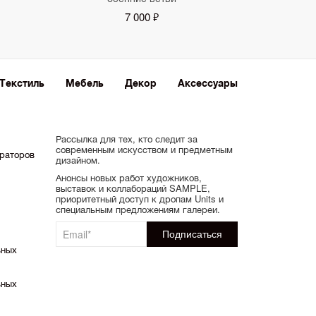
7 000 ₽
Текстиль
Мебель
Декор
Аксессуары
Рассылка для тех, кто следит за
современным искусством и предметным
ораторов
дизайном.
Анонсы новых работ художников,
выставок и коллабораций SAMPLE,
приоритетный доступ к дропам Units и
специальным предложениям галереи.
ьных
ьных