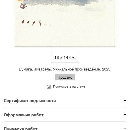
18 × 14 см.
Бумага, акварель. Уникальное произведение. 2023.
Продано
Посмотреть на стене
Сертификат подлинности
К каждому авторскому произведению мы
Оформление работ
прикладываем сертификат подлинности. Для товаров
При покупке произведения вы можете выбрать и
раздела SAMPLE СЕРИЯ сертификаты не
Примерка работ