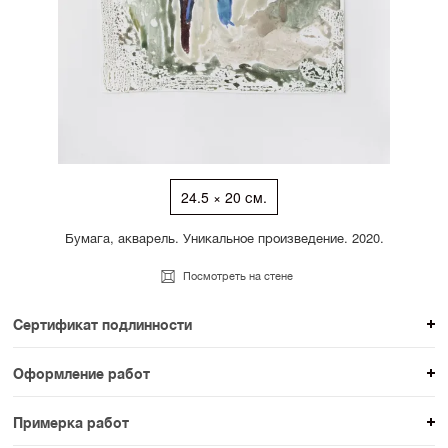
24.5 × 20 см.
Бумага, акварель. Уникальное произведение. 2020.
Посмотреть на стене
Сертификат подлинности
К каждому авторскому произведению мы
Оформление работ
прикладываем сертификат подлинности. Для товаров
При покупке произведения вы можете выбрать и
раздела SAMPLE СЕРИЯ сертификаты не
Примерка работ
оплатить вариант оформления. На сайте доступен
предусмотрены.