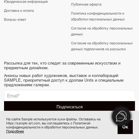
Юридическая информация
Публичная оферта
Доставка и оплата
Политика конфиденциальности и
обработки персональных данных
Вопрос-ответ
Согласие на обработку персональных
данных
Согласие на обработку персональных
данных подписчиков на рассылки
Рассылка для тех, кто следит за современным искусством и
предметным дизайном.
Анонсы новых работ художников, выставок и коллабораций
SAMPLE, приоритетный доступ к дропам Units и специальным
предложениям галереи.
На сайте Sample используются куки-файлы. Оставаясь на
https://sample-art.com, вы соглашаетесь с Политикой
SAMPLE | Online gallery & Auction © 2022-2026
Ок
конфиденциальности и обработки персональных данных.
Купить за 38 000 ₽
Сделано в Апривер
Подробнее
6 платежей по 6 333 ₽ в месяц