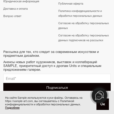
Юридическая информация
Публичная оферта
Доставка и оплата
Политика конфиденциальности и
обработки персональных данных
Вопрос-ответ
Согласие на обработку персональных
данных
Согласие на обработку персональных
данных подписчиков на рассылки
Рассылка для тех, кто следит за современным искусством и
предметным дизайном.
Анонсы новых работ художников, выставок и коллабораций
SAMPLE, приоритетный доступ к дропам Units и специальным
предложениям галереи.
На сайте Sample используются куки-файлы. Оставаясь на
https://sample-art.com, вы соглашаетесь с Политикой
SAMPLE | Online gallery & Auction © 2022-2026
Ок
конфиденциальности и обработки персональных данных.
Купить за 13 000 ₽
Сделано в Апривер
Подробнее
6 платежей по 2 167 ₽ в месяц