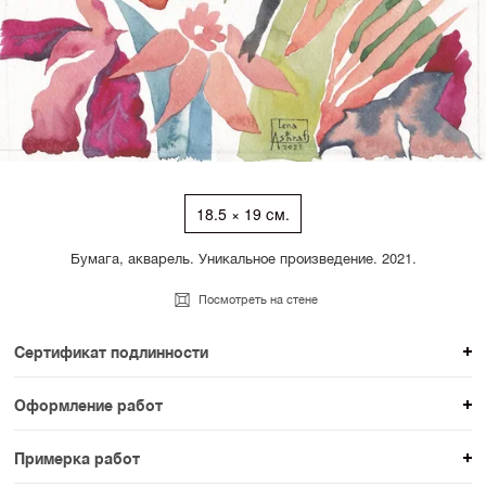
18.5 × 19 см.
Бумага, акварель. Уникальное произведение. 2021.
Посмотреть на стене
Сертификат подлинности
К каждому авторскому произведению мы
Оформление работ
прикладываем сертификат подлинности. Для товаров
При покупке произведения вы можете выбрать и
раздела SAMPLE СЕРИЯ сертификаты не
Примерка работ
оплатить вариант оформления. На сайте доступен
предусмотрены.