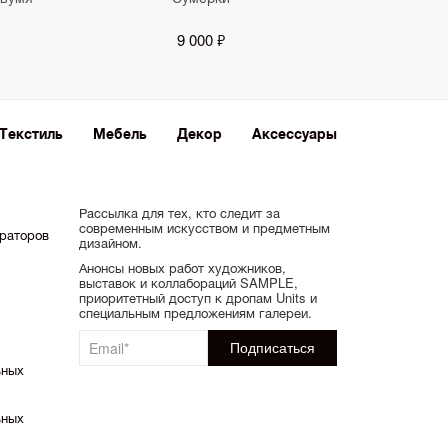
9 000 ₽
Текстиль
Мебель
Декор
Аксессуары
Рассылка для тех, кто следит за
современным искусством и предметным
ораторов
дизайном.
Анонсы новых работ художников,
выставок и коллабораций SAMPLE,
приоритетный доступ к дропам Units и
специальным предложениям галереи.
ьных
ьных