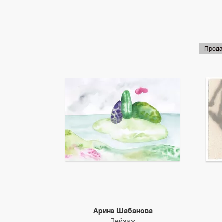
Прода
Арина Шабанова
Пейзаж