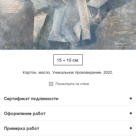
15 × 10 см.
Картон, масло. Уникальное произведение. 2022.
Посмотреть на стене
Сертификат подлинности
К каждому авторскому произведению мы
Оформление работ
прикладываем сертификат подлинности. Для товаров
При покупке произведения вы можете выбрать и
раздела SAMPLE СЕРИЯ сертификаты не
Примерка работ
оплатить вариант оформления. На сайте доступен
предусмотрены.