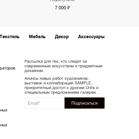
7 000 ₽
Текстиль
Мебель
Декор
Аксессуары
Рассылка для тех, кто следит за
современным искусством и предметным
ораторов
дизайном.
Анонсы новых работ художников,
выставок и коллабораций SAMPLE,
приоритетный доступ к дропам Units и
специальным предложениям галереи.
ьных
ьных