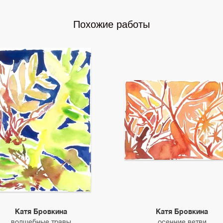
Похожие работы
Катя Бровкина
Катя Бровкина
волшебные травы
осенние ветви