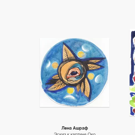
Лена Ашраф
Эскиз к картине Око