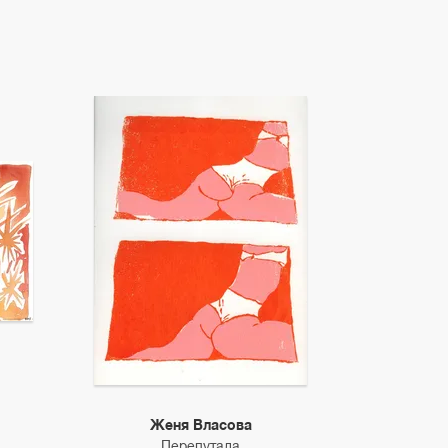
Женя Власова
Перепутала