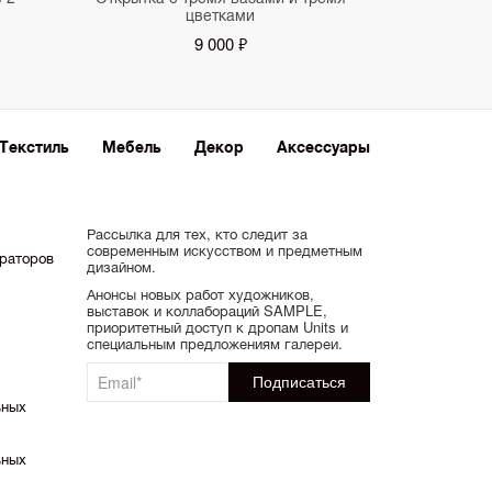
цветками
9 000 ₽
Текстиль
Мебель
Декор
Аксессуары
Рассылка для тех, кто следит за
современным искусством и предметным
ораторов
дизайном.
Анонсы новых работ художников,
выставок и коллабораций SAMPLE,
приоритетный доступ к дропам Units и
специальным предложениям галереи.
ьных
ьных