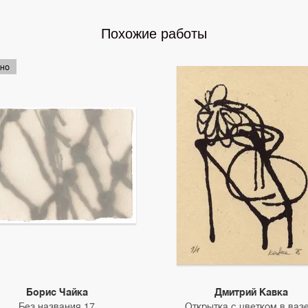
Похожие работы
но
Борис Чайка
Дмитрий Кавка
Без названия 17
Открытка с цветком в вазе