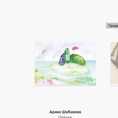
Прода
Арина Шабанова
Пейзаж