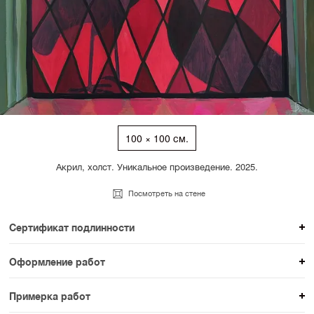
100 × 100 см.
Акрил, холст. Уникальное произведение. 2025.
Посмотреть на стене
Сертификат подлинности
К каждому авторскому произведению мы
Оформление работ
прикладываем сертификат подлинности. Для товаров
При покупке произведения вы можете выбрать и
раздела SAMPLE СЕРИЯ сертификаты не
Примерка работ
оплатить вариант оформления. На сайте доступен
предусмотрены.