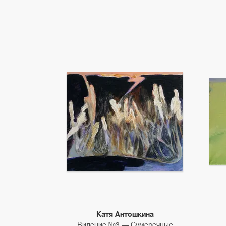
Катя Антошкина
Видение №3 — Сумеречные