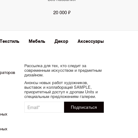
20 000 ₽
Текстиль
Мебель
Декор
Аксессуары
Рассылка для тех, кто следит за
современным искусством и предметным
ораторов
дизайном.
Анонсы новых работ художников,
выставок и коллабораций SAMPLE,
приоритетный доступ к дропам Units и
специальным предложениям галереи.
ьных
ьных