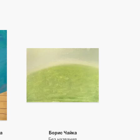
а
Борис Чайка
Без названия