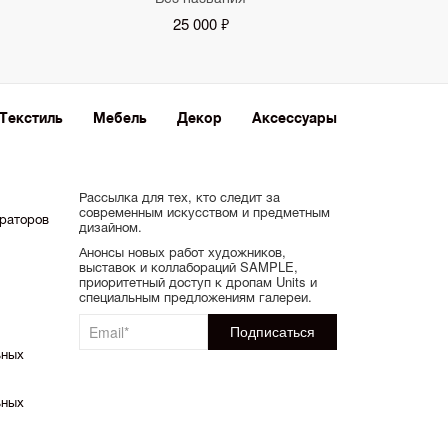
25 000 ₽
Текстиль
Мебель
Декор
Аксессуары
Рассылка для тех, кто следит за
современным искусством и предметным
ораторов
дизайном.
Анонсы новых работ художников,
выставок и коллабораций SAMPLE,
приоритетный доступ к дропам Units и
специальным предложениям галереи.
ьных
ьных