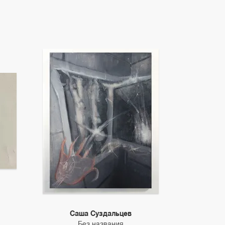
Саша Суздальцев
Без названия