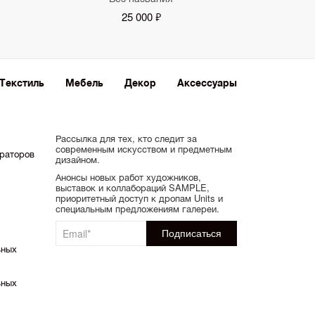
25 000 ₽
Текстиль
Мебель
Декор
Аксессуары
Рассылка для тех, кто следит за
современным искусством и предметным
ораторов
дизайном.
Анонсы новых работ художников,
выставок и коллабораций SAMPLE,
приоритетный доступ к дропам Units и
специальным предложениям галереи.
ьных
ьных