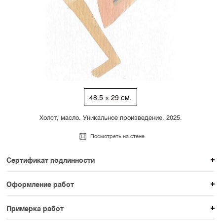
48.5 × 29 см.
Холст, масло. Уникальное произведение. 2025.
Посмотреть на стене
Сертификат подлинности
К каждому авторскому произведению мы
Оформление работ
прикладываем сертификат подлинности. Для товаров
При покупке произведения вы можете выбрать и
раздела SAMPLE СЕРИЯ сертификаты не
Примерка работ
оплатить вариант оформления. На сайте доступен
предусмотрены.