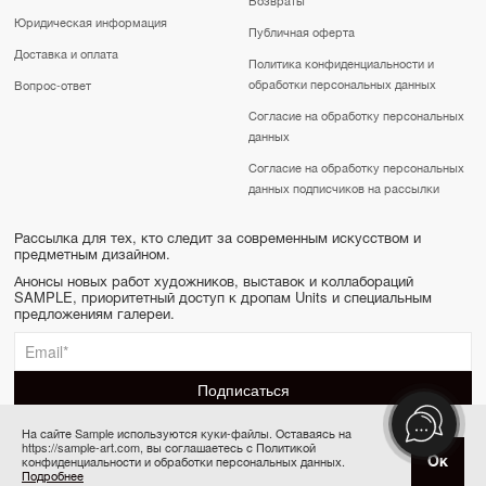
Юридическая информация
Публичная оферта
Доставка и оплата
Политика конфиденциальности и
обработки персональных данных
Вопрос-ответ
Согласие на обработку персональных
данных
Согласие на обработку персональных
данных подписчиков на рассылки
Рассылка для тех, кто следит за современным искусством и
предметным дизайном.
Анонсы новых работ художников, выставок и коллабораций
SAMPLE, приоритетный доступ к дропам Units и специальным
предложениям галереи.
На сайте Sample используются куки-файлы. Оставаясь на
https://sample-art.com, вы соглашаетесь с Политикой
SAMPLE | Online gallery & Auction © 2022-2026
Ок
конфиденциальности и обработки персональных данных.
Купить за 80 000 ₽
Сделано в Апривер
Подробнее
6 платежей по 13 333 ₽ в месяц