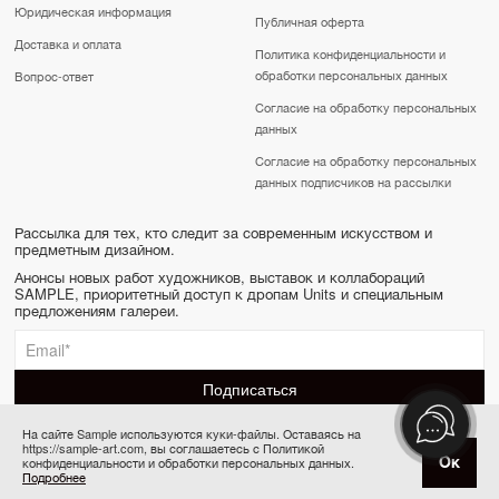
Юридическая информация
Публичная оферта
Доставка и оплата
Политика конфиденциальности и
обработки персональных данных
Вопрос-ответ
Согласие на обработку персональных
данных
Согласие на обработку персональных
данных подписчиков на рассылки
Рассылка для тех, кто следит за современным искусством и
предметным дизайном.
Анонсы новых работ художников, выставок и коллабораций
SAMPLE, приоритетный доступ к дропам Units и специальным
предложениям галереи.
На сайте Sample используются куки-файлы. Оставаясь на
https://sample-art.com, вы соглашаетесь с Политикой
SAMPLE | Online gallery & Auction © 2022-2026
Ок
конфиденциальности и обработки персональных данных.
Товар отсутствует
Сделано в Апривер
Подробнее