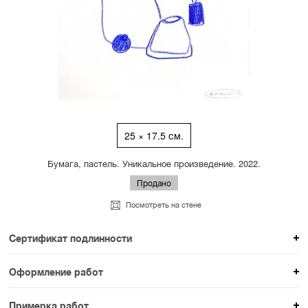
25 × 17.5 см.
Бумага, пастель. Уникальное произведение. 2022.
Продано
Посмотреть на стене
Сертификат подлинности
К каждому авторскому произведению мы
Оформление работ
прикладываем сертификат подлинности. Для товаров
При покупке произведения вы можете выбрать и
раздела SAMPLE СЕРИЯ сертификаты не
Примерка работ