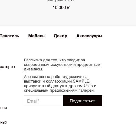
10 000 ₽
Текстиль
Мебель
Декор
Аксессуары
Рассылка для тех, кто следит за
современным искусством и предметным
ораторов
дизайном.
Анонсы новых работ художников,
выставок и коллабораций SAMPLE,
приоритетный доступ к дропам Units и
специальным предложениям галереи.
ьных
ьных