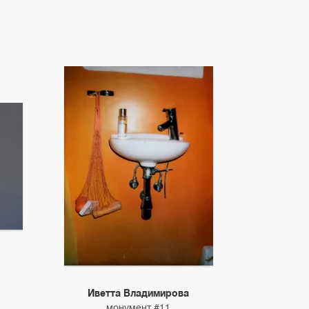
Иветта Владимирова
монумент #11