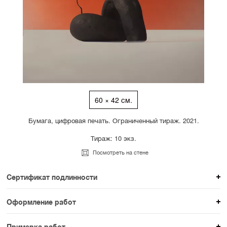
60 × 42 см.
Бумага, цифровая печать. Ограниченный тираж. 2021.
Тираж: 10 экз.
Посмотреть на стене
Сертификат подлинности
К каждому авторскому произведению мы
Оформление работ
прикладываем сертификат подлинности. Для товаров
При покупке произведения вы можете выбрать и
раздела SAMPLE СЕРИЯ сертификаты не
Примерка работ