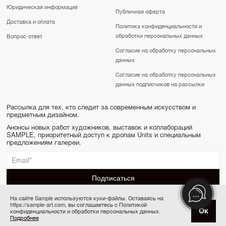
Юридическая информация
Публичная оферта
Доставка и оплата
Политика конфиденциальности и
обработки персональных данных
Вопрос-ответ
Согласие на обработку персональных
данных
Согласие на обработку персональных
данных подписчиков на рассылки
Рассылка для тех, кто следит за современным искусством и
предметным дизайном.
Анонсы новых работ художников, выставок и коллабораций
SAMPLE, приоритетный доступ к дропам Units и специальным
предложениям галереи.
На сайте Sample используются куки-файлы. Оставаясь на
https://sample-art.com, вы соглашаетесь с Политикой
SAMPLE | Online gallery & Auction © 2022-2026
Ок
конфиденциальности и обработки персональных данных.
Купить за 10 500 ₽
Сделано в Апривер
Подробнее
6 платежей по 1 750 ₽ в месяц