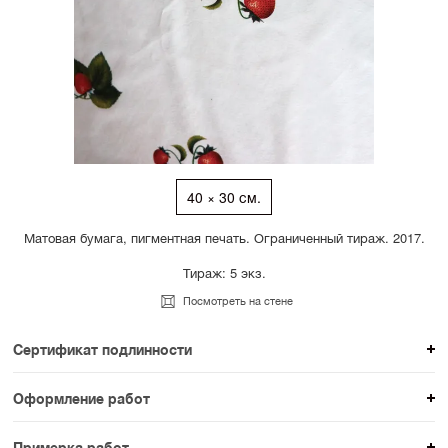
40 × 30 см.
Матовая бумага, пигментная печать. Ограниченный тираж. 2017.
Тираж: 5 экз.
Посмотреть на стене
Сертификат подлинности
К каждому авторскому произведению мы
Оформление работ
прикладываем сертификат подлинности. Для товаров
При покупке произведения вы можете выбрать и
раздела SAMPLE СЕРИЯ сертификаты не
Примерка работ