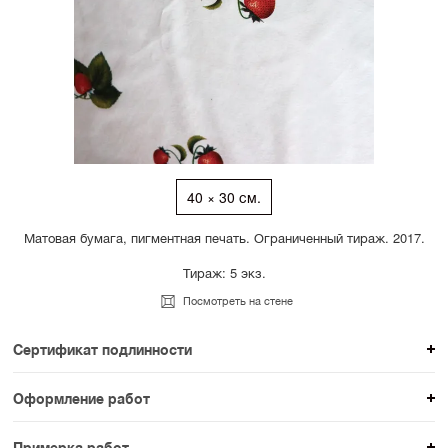
40 × 30 см.
Матовая бумага, пигментная печать. Ограниченный тираж. 2017.
Тираж: 5 экз.
Посмотреть на стене
Сертификат подлинности
К каждому авторскому произведению мы
Оформление работ
прикладываем сертификат подлинности. Для товаров
При покупке произведения вы можете выбрать и
раздела SAMPLE СЕРИЯ сертификаты не
Примерка работ