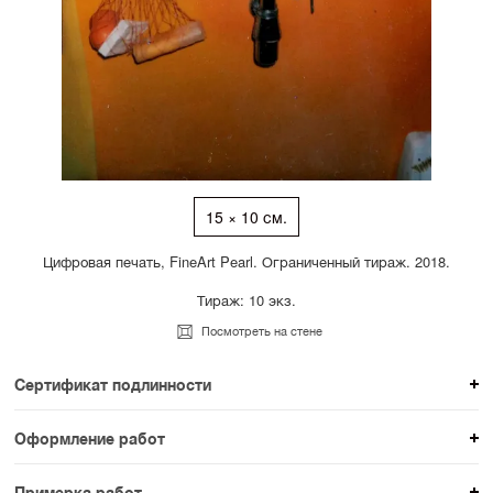
15 × 10 см.
Цифровая печать, FineArt Pearl. Ограниченный тираж. 2018.
Тираж: 10 экз.
Посмотреть на стене
Сертификат подлинности
К каждому авторскому произведению мы
Оформление работ
прикладываем сертификат подлинности. Для товаров
При покупке произведения вы можете выбрать и
раздела SAMPLE СЕРИЯ сертификаты не
Примерка работ