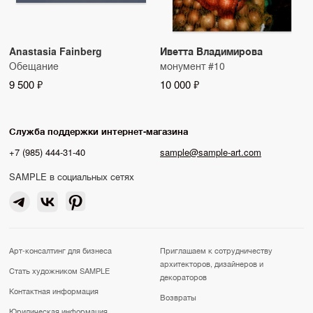
Anastasia Fainberg
Иветта Владимирова
Обещание
монумент #10
9 500 ₽
10 000 ₽
Служба поддержки интернет-магазина
+7 (985) 444-31-40
sample@sample-art.com
SAMPLE в социальных сетях
Арт-консалтинг для бизнеса
Приглашаем к сотрудничеству
архитекторов, дизайнеров и
Стать художником SAMPLE
декораторов
Контактная информация
Возвраты
Юридическая информация