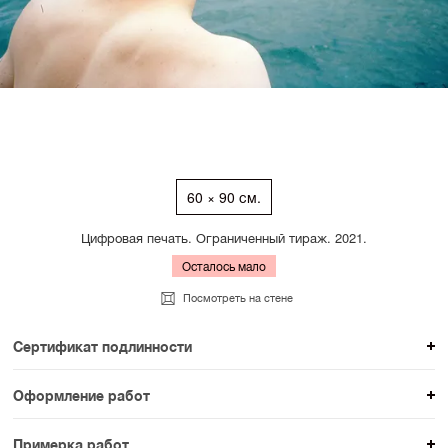
60 × 90 см.
Цифровая печать. Ограниченный тираж. 2021.
Осталось мало
Посмотреть на стене
Сертификат подлинности
К каждому авторскому произведению мы
Оформление работ
прикладываем сертификат подлинности. Для товаров
При покупке произведения вы можете выбрать и
раздела SAMPLE СЕРИЯ сертификаты не
Примерка работ