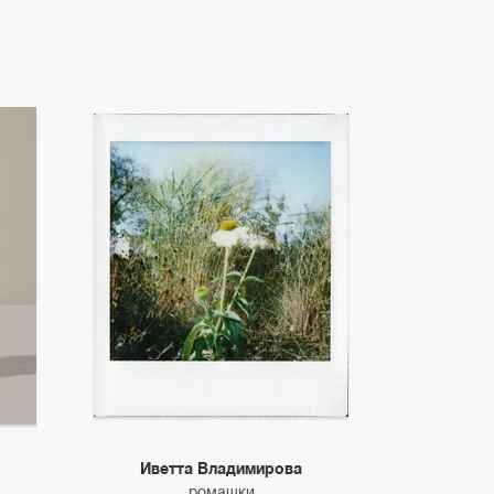
Иветта Владимирова
ромашки