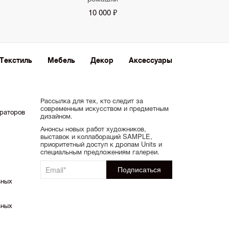
10 000 ₽
Текстиль
Мебель
Декор
Аксессуары
Рассылка для тех, кто следит за
современным искусством и предметным
ораторов
дизайном.
Анонсы новых работ художников,
выставок и коллабораций SAMPLE,
приоритетный доступ к дропам Units и
специальным предложениям галереи.
ьных
ьных