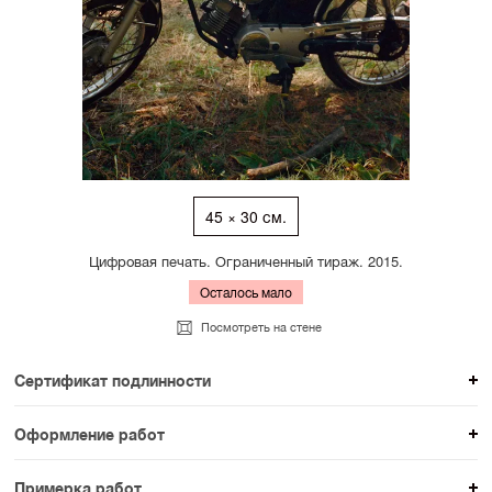
45 × 30 см.
Цифровая печать. Ограниченный тираж. 2015.
Осталось мало
Посмотреть на стене
Сертификат подлинности
К каждому авторскому произведению мы
Оформление работ
прикладываем сертификат подлинности. Для товаров
При покупке произведения вы можете выбрать и
раздела SAMPLE СЕРИЯ сертификаты не
Примерка работ