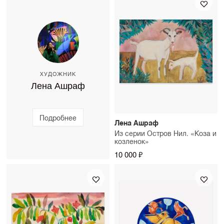
работают в вашем интерьере. Стоимость примерки
изготовления — до 10 рабочих дней.
можно уточнить у консультанта SAMPLE.
ХУДОЖНИК
Лена Ашраф
Подробнее
Лена Ашраф
Из серии Остров Нил. «Коза и
козленок»
10 000 ₽