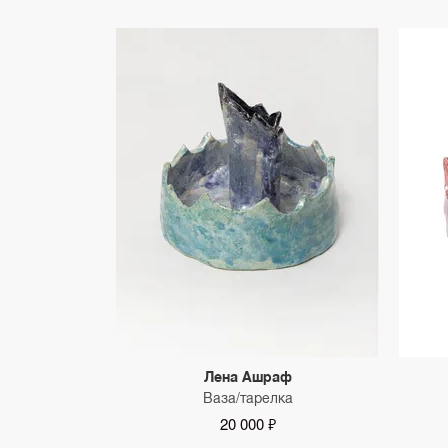
Лена Ашраф
Ваза/тарелка
20 000 ₽