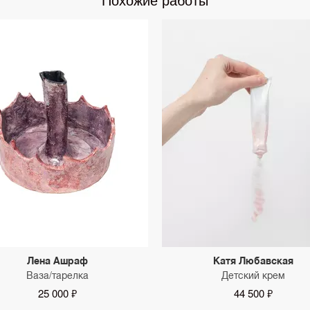
Лена Ашраф
Катя Любавская
Ваза/тарелка
Детский крем
25 000 ₽
44 500 ₽