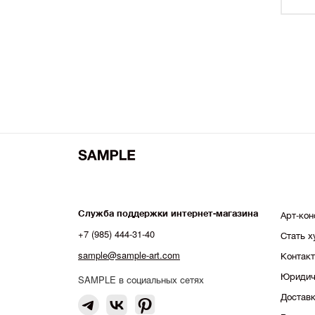
Георгий Хомич
Дарья Барыбина
Кристина Башкова
Саша Афонская
Катя Бровкина
Майя Рожновская
Настасья Красноперова
Анна Антонова
Полина Суровова
Служба поддержки интернет-магазина
Арт-кон
Аня Глик
+7 (985) 444-31-40
Стать 
Ольга Трейвас
sample@sample-art.com
Контак
Елена Локастова
Юридич
SAMPLE в социальных сетях
Ася Панина
Доставк
Павел Букреев