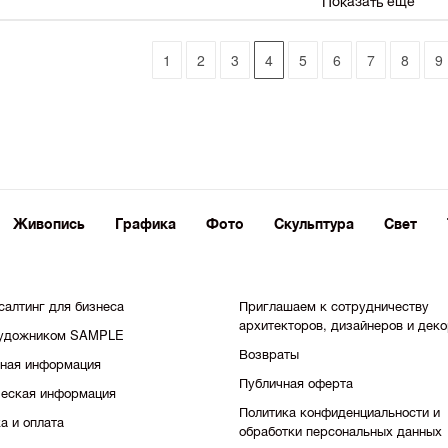
Показать еще
1
2
3
4
5
6
7
8
9
Живопись
Графика
Фото
Скульптура
Свет
салтинг для бизнеса
Приглашаем к сотрудничеству
архитекторов, дизайнеров и дек
художником SAMPLE
Возвраты
тная информация
Публичная оферта
еская информация
Политика конфиденциальности и
а и оплата
обработки персональных данных