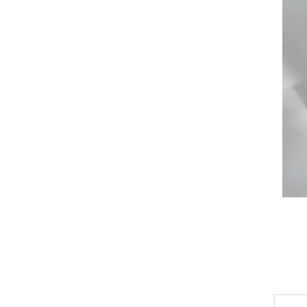
Маша Обухова
Наташа Гончарова
Роуз Харрис
Саша Mademuaselle
Федор Телков
Эмили Платцер
Solid Water
Ярослава Галайко
Fresh.glass
Таня Прыставка
Лена Ашраф
ИП Иван Попов
Лена Марру
Алиса Валевская