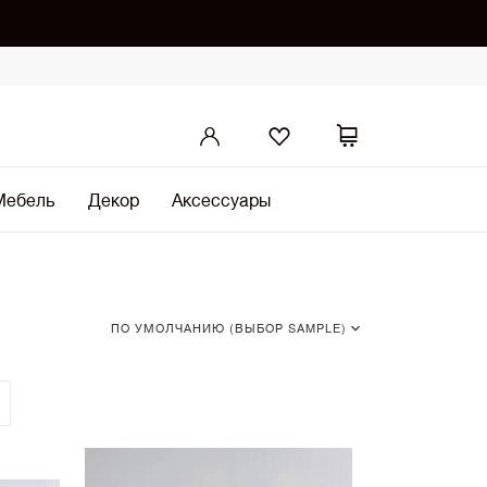
Мебель
Декор
Аксессуары
ПО УМОЛЧАНИЮ (ВЫБОР SAMPLE)
По умолчанию (Выбор SAMPLE)
•
По возрастанию цены
По убыванию цены
Сначала показать новинки