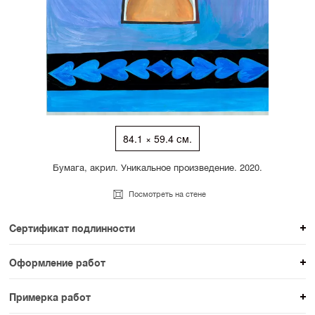
84.1 × 59.4 см.
Бумага, акрил. Уникальное произведение. 2020.
Посмотреть на стене
Сертификат подлинности
К каждому авторскому произведению мы
Оформление работ
прикладываем сертификат подлинности. Для товаров
При покупке произведения вы можете выбрать и
раздела SAMPLE СЕРИЯ сертификаты не
Примерка работ
оплатить вариант оформления. На сайте доступен
предусмотрены.