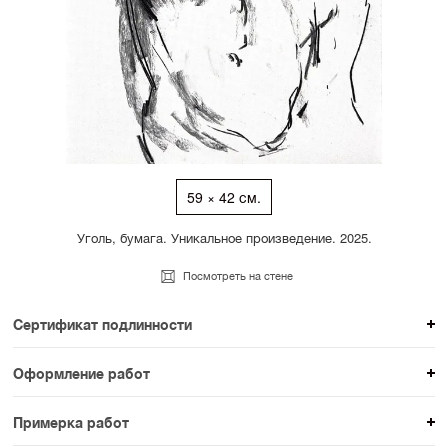
59 × 42 см.
Уголь, бумага. Уникальное произведение. 2025.
Посмотреть на стене
Сертификат подлинности
К каждому авторскому произведению мы
Оформление работ
прикладываем сертификат подлинности. Для товаров
При покупке произведения вы можете выбрать и
раздела SAMPLE СЕРИЯ сертификаты не
Примерка работ
оплатить вариант оформления. На сайте доступен
предусмотрены.