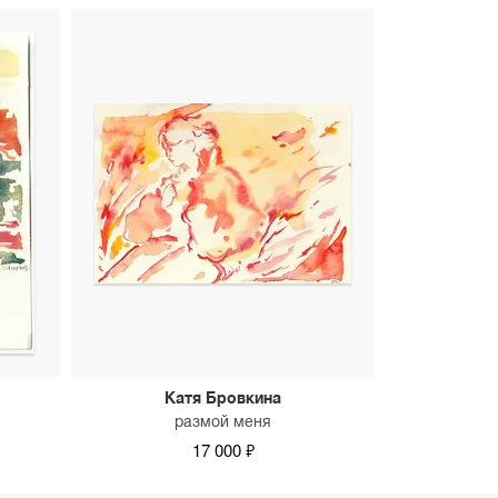
Катя Бровкина
размой меня
17 000 ₽