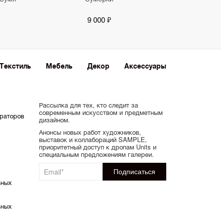
9 000 ₽
Текстиль
Мебель
Декор
Аксессуары
Рассылка для тех, кто следит за
современным искусством и предметным
ораторов
дизайном.
Анонсы новых работ художников,
выставок и коллабораций SAMPLE,
приоритетный доступ к дропам Units и
специальным предложениям галереи.
ьных
ьных