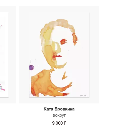
Катя Бровкина
вокруг
9 000 ₽