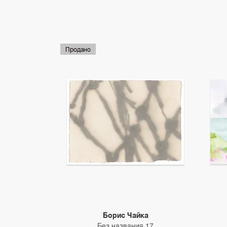
Продано
Борис Чайка
Без названия 17