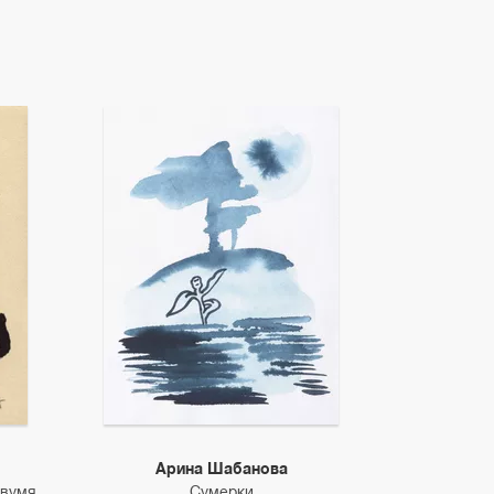
Арина Шабанова
двумя
Сумерки