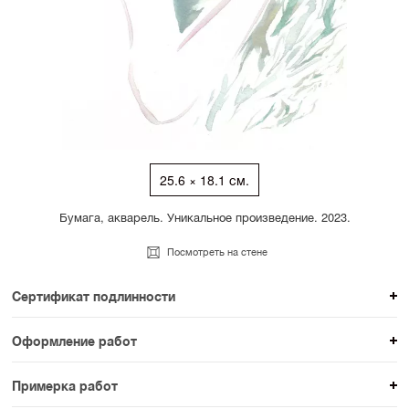
25.6 × 18.1 см.
Бумага, акварель. Уникальное произведение. 2023.
Посмотреть на стене
Сертификат подлинности
К каждому авторскому произведению мы
Оформление работ
прикладываем сертификат подлинности. Для товаров
При покупке произведения вы можете выбрать и
раздела SAMPLE СЕРИЯ сертификаты не
Примерка работ
оплатить вариант оформления. На сайте доступен
предусмотрены.