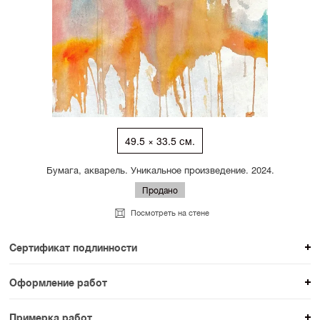
49.5 × 33.5 см.
Бумага, акварель. Уникальное произведение. 2024.
Продано
Посмотреть на стене
Сертификат подлинности
К каждому авторскому произведению мы
Оформление работ
прикладываем сертификат подлинности. Для товаров
При покупке произведения вы можете выбрать и
раздела SAMPLE СЕРИЯ сертификаты не
Примерка работ