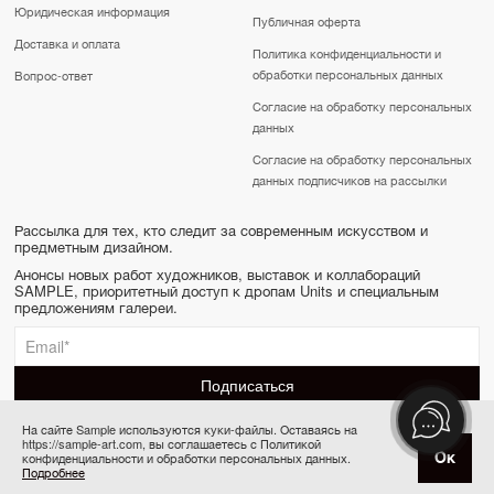
Юридическая информация
Публичная оферта
Доставка и оплата
Политика конфиденциальности и
обработки персональных данных
Вопрос-ответ
Согласие на обработку персональных
данных
Согласие на обработку персональных
данных подписчиков на рассылки
Рассылка для тех, кто следит за современным искусством и
предметным дизайном.
Анонсы новых работ художников, выставок и коллабораций
SAMPLE, приоритетный доступ к дропам Units и специальным
предложениям галереи.
На сайте Sample используются куки-файлы. Оставаясь на
https://sample-art.com, вы соглашаетесь с Политикой
SAMPLE | Online gallery & Auction © 2022-2026
Ок
конфиденциальности и обработки персональных данных.
Товар отсутствует
Сделано в Апривер
Подробнее