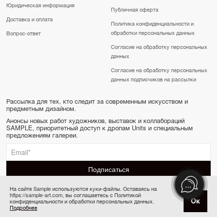
Юридическая информация
Публичная оферта
Доставка и оплата
Политика конфиденциальности и
обработки персональных данных
Вопрос-ответ
Согласие на обработку персональных
данных
Согласие на обработку персональных
данных подписчиков на рассылки
Рассылка для тех, кто следит за современным искусством и
предметным дизайном.
Анонсы новых работ художников, выставок и коллабораций
SAMPLE, приоритетный доступ к дропам Units и специальным
предложениям галереи.
На сайте Sample используются куки-файлы. Оставаясь на
https://sample-art.com, вы соглашаетесь с Политикой
SAMPLE | Online gallery & Auction © 2022-2026
Ок
конфиденциальности и обработки персональных данных.
Товар отсутствует
Сделано в Апривер
Подробнее