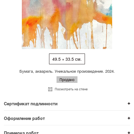
49.5 × 33.5 см.
Бумага, акварель. Уникальное произведение. 2024.
Продано
Посмотреть на стене
Сертификат подлинности
К каждому авторскому произведению мы
Оформление работ
прикладываем сертификат подлинности. Для товаров
При покупке произведения вы можете выбрать и
раздела SAMPLE СЕРИЯ сертификаты не
Примерка работ