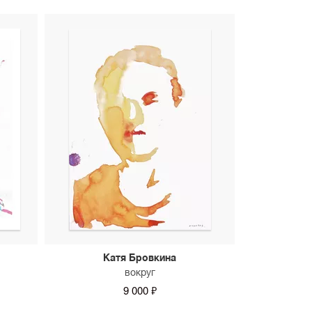
Катя Бровкина
вокруг
9 000 ₽