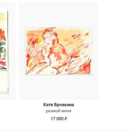
Катя Бровкина
размой меня
17 000 ₽