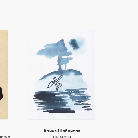
Арина Шабанова
двумя
Сумерки