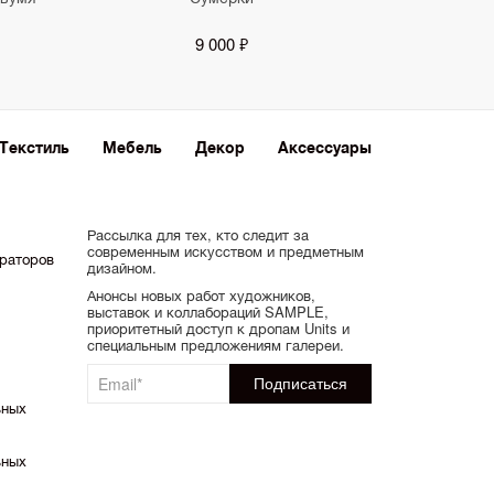
9 000 ₽
Текстиль
Мебель
Декор
Аксессуары
Рассылка для тех, кто следит за
современным искусством и предметным
ораторов
дизайном.
Анонсы новых работ художников,
выставок и коллабораций SAMPLE,
приоритетный доступ к дропам Units и
специальным предложениям галереи.
ьных
ьных