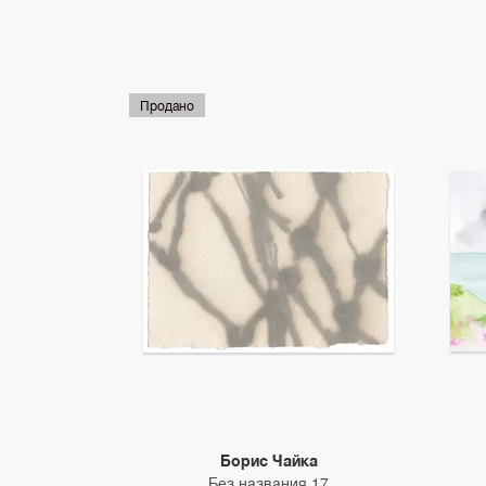
Продано
Борис Чайка
Без названия 17