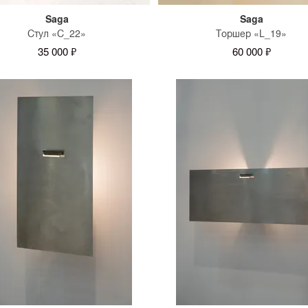
Saga
Saga
Стул «С_22»
Торшер «L_19»
35 000 ₽
60 000 ₽