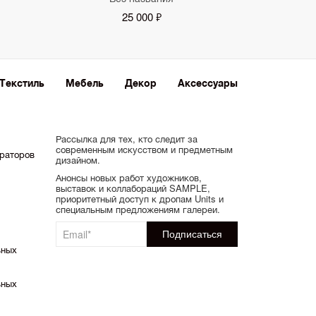
25 000 ₽
Текстиль
Мебель
Декор
Аксессуары
Рассылка для тех, кто следит за
современным искусством и предметным
ораторов
дизайном.
Анонсы новых работ художников,
выставок и коллабораций SAMPLE,
приоритетный доступ к дропам Units и
специальным предложениям галереи.
ьных
ьных