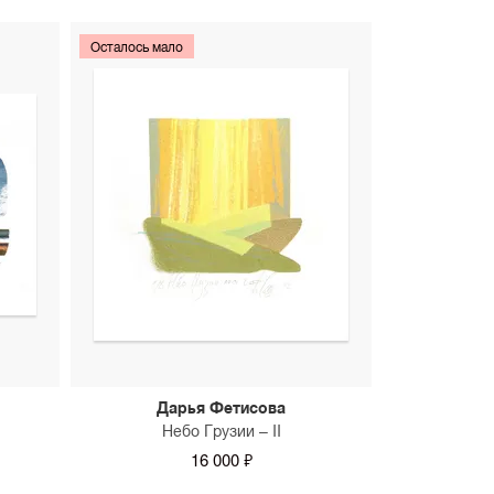
 в вашем интерьере. Стоимость примерки
танта SAMPLE.
Осталось мало
Дарья Фетисова
Небо Грузии – II
16 000 ₽