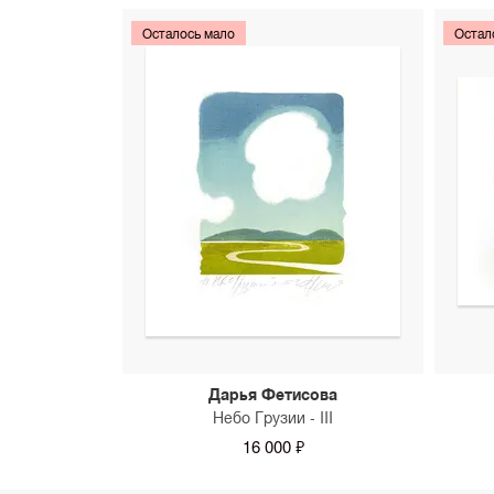
Осталось мало
Остал
Дарья Фетисова
Небо Грузии - III
16 000 ₽