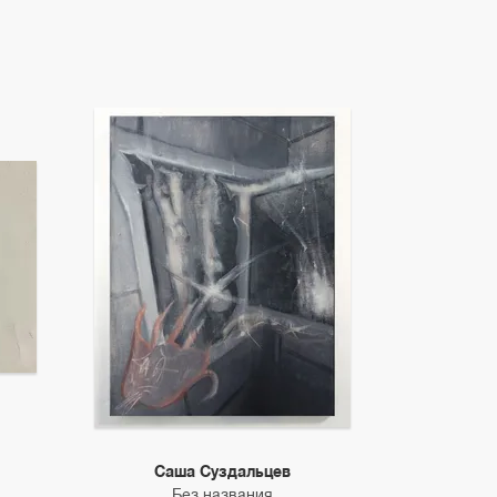
Саша Суздальцев
Без названия