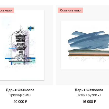
увидели, как они работают
можно уточнить у консуль
ось мало
Осталось мало
Дарья Фетисова
Дарья Фетисова
Триумф силы
Небо Грузии - I
40 000 ₽
16 000 ₽