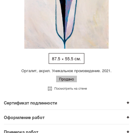
87.5 × 55.5 см.
Оргалит, акрил. Уникальное произведение. 2021.
Продано
Посмотреть на стене
Сертификат подлинности
К каждому авторскому произведению мы
Оформление работ
прикладываем сертификат подлинности. Для товаров
При покупке произведения вы можете выбрать и
раздела SAMPLE СЕРИЯ сертификаты не
Примерка работ